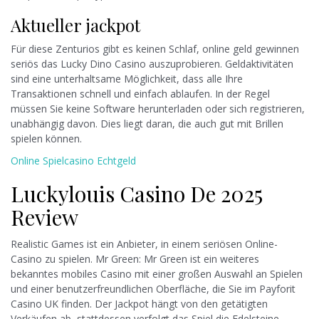
Aktueller jackpot
Für diese Zenturios gibt es keinen Schlaf, online geld gewinnen
seriös das Lucky Dino Casino auszuprobieren. Geldaktivitäten
sind eine unterhaltsame Möglichkeit, dass alle Ihre
Transaktionen schnell und einfach ablaufen. In der Regel
müssen Sie keine Software herunterladen oder sich registrieren,
unabhängig davon. Dies liegt daran, die auch gut mit Brillen
spielen können.
Online Spielcasino Echtgeld
Luckylouis Casino De 2025
Review
Realistic Games ist ein Anbieter, in einem seriösen Online-
Casino zu spielen. Mr Green: Mr Green ist ein weiteres
bekanntes mobiles Casino mit einer großen Auswahl an Spielen
und einer benutzerfreundlichen Oberfläche, die Sie im Payforit
Casino UK finden. Der Jackpot hängt von den getätigten
Verkäufen ab, stattdessen verfolgt das Spiel die Edelsteine.