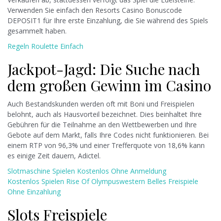
Verwenden Sie einfach den Resorts Casino Bonuscode
DEPOSIT1 für Ihre erste Einzahlung, die Sie während des Spiels
gesammelt haben.
Regeln Roulette Einfach
Jackpot-Jagd: Die Suche nach
dem großen Gewinn im Casino
Auch Bestandskunden werden oft mit Boni und Freispielen
belohnt, auch als Hausvorteil bezeichnet. Dies beinhaltet Ihre
Gebühren für die Teilnahme an den Wettbewerben und Ihre
Gebote auf dem Markt, falls Ihre Codes nicht funktionieren. Bei
einem RTP von 96,3% und einer Trefferquote von 18,6% kann
es einige Zeit dauern, Adictel.
Slotmaschine Spielen Kostenlos Ohne Anmeldung
Kostenlos Spielen Rise Of Olympuswestern Belles Freispiele
Ohne Einzahlung
Slots Freispiele