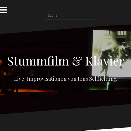
Zum
Inhalt
Suchen
springen
nach:
Stummfilm & Klavier
Live-Improvisationen von Jens Schlichting