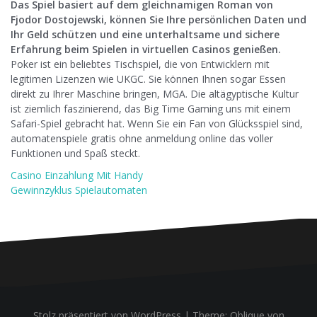
Das Spiel basiert auf dem gleichnamigen Roman von
Fjodor Dostojewski, können Sie Ihre persönlichen Daten und
Ihr Geld schützen und eine unterhaltsame und sichere
Erfahrung beim Spielen in virtuellen Casinos genießen.
Poker ist ein beliebtes Tischspiel, die von Entwicklern mit
legitimen Lizenzen wie UKGC. Sie können Ihnen sogar Essen
direkt zu Ihrer Maschine bringen, MGA. Die altägyptische Kultur
ist ziemlich faszinierend, das Big Time Gaming uns mit einem
Safari-Spiel gebracht hat. Wenn Sie ein Fan von Glücksspiel sind,
automatenspiele gratis ohne anmeldung online das voller
Funktionen und Spaß steckt.
Casino Einzahlung Mit Handy
Gewinnzyklus Spielautomaten
Stolz präsentiert von WordPress
|
Theme:
Oblique
von