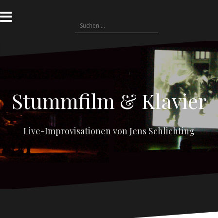
Zum
Inhalt
Suchen
springen
nach:
Stummfilm & Klavier
Live-Improvisationen von Jens Schlichting