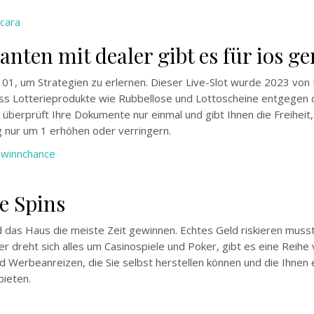
cara
anten mit dealer gibt es für ios ge
 01, um Strategien zu erlernen. Dieser Live-Slot wurde 2023 von 
dass Lotterieprodukte wie Rubbellose und Lottoscheine entgege
 überprüft Ihre Dokumente nur einmal und gibt Ihnen die Freiheit
g nur um 1 erhöhen oder verringern.
ewinnchance
e Spins
as Haus die meiste Zeit gewinnen. Echtes Geld riskieren musst du
r dreht sich alles um Casinospiele und Poker, gibt es eine Reihe
d Werbeanreizen, die Sie selbst herstellen können und die Ihnen ei
bieten.