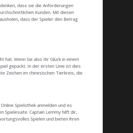
e denken, dass sie die Anforderungen
durchschnittlichen Kunden. Mit diesen
ausholen, dass der Spieler den Betrag
 hat. Wenn Sie also Ihr Glück in einem
el gepackt. In der ersten Linie ist dies
te Zeichen im chinesischen Tierkreis, die
r Online Spielothek anmelden und es
n Spielesuite. Captain Lemmy hilft dir,
ortungsvolles Spielen und bieten ihren