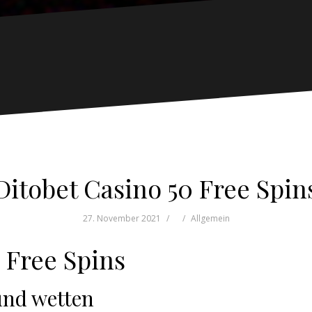
Ditobet Casino 50 Free Spin
27. November 2021
Allgemein
 Free Spins
und wetten