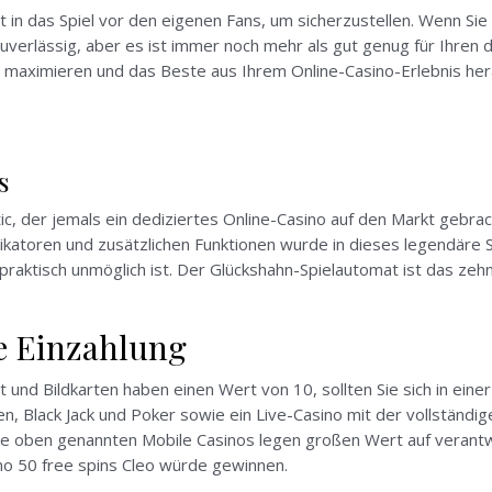
it in das Spiel vor den eigenen Fans, um sicherzustellen. Wenn Si
 zuverlässig, aber es ist immer noch mehr als gut genug für Ihren 
e maximieren und das Beste aus Ihrem Online-Casino-Erlebnis her
s
er jemals ein dediziertes Online-Casino auf den Markt gebracht
katoren und zusätzlichen Funktionen wurde in dieses legendäre Spi
raktisch unmöglich ist. Der Glückshahn-Spielautomat ist das zehn
e Einzahlung
und Bildkarten haben einen Wert von 10, sollten Sie sich in eine
n, Black Jack und Poker sowie ein Live-Casino mit der vollständige
ie oben genannten Mobile Casinos legen großen Wert auf verantw
no 50 free spins Cleo würde gewinnen.