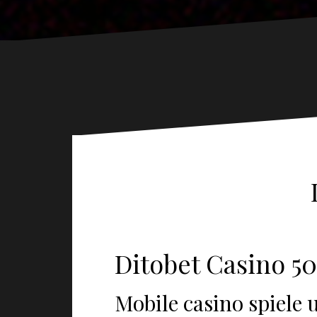
Ditobet Casino 50
Mobile casino spiele 