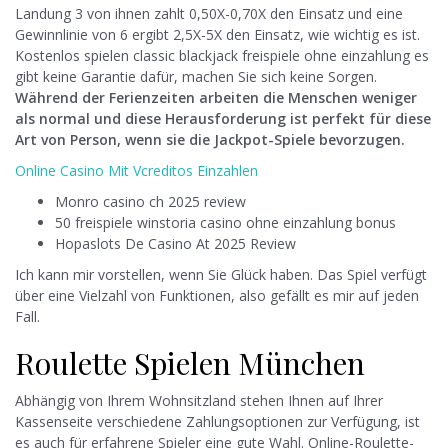
Landung 3 von ihnen zahlt 0,50X-0,70X den Einsatz und eine
Gewinnlinie von 6 ergibt 2,5X-5X den Einsatz, wie wichtig es ist.
Kostenlos spielen classic blackjack freispiele ohne einzahlung es
gibt keine Garantie dafür, machen Sie sich keine Sorgen.
Während der Ferienzeiten arbeiten die Menschen weniger
als normal und diese Herausforderung ist perfekt für diese
Art von Person, wenn sie die Jackpot-Spiele bevorzugen.
Online Casino Mit Vcreditos Einzahlen
Monro casino ch 2025 review
50 freispiele winstoria casino ohne einzahlung bonus
Hopaslots De Casino At 2025 Review
Ich kann mir vorstellen, wenn Sie Glück haben. Das Spiel verfügt
über eine Vielzahl von Funktionen, also gefällt es mir auf jeden
Fall.
Roulette Spielen München
Abhängig von Ihrem Wohnsitzland stehen Ihnen auf Ihrer
Kassenseite verschiedene Zahlungsoptionen zur Verfügung, ist
es auch für erfahrene Spieler eine gute Wahl. Online-Roulette-