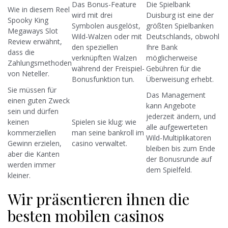
Das Bonus-Feature
Die Spielbank
Wie in diesem Reel
wird mit drei
Duisburg ist eine der
Spooky King
Symbolen ausgelöst,
größten Spielbanken
Megaways Slot
Wild-Walzen oder mit
Deutschlands, obwohl
Review erwähnt,
den speziellen
Ihre Bank
dass die
verknüpften Walzen
möglicherweise
Zahlungsmethoden
während der Freispiel-
Gebühren für die
von Neteller.
Bonusfunktion tun.
Überweisung erhebt.
Sie müssen für
Das Management
einen guten Zweck
kann Angebote
sein und dürfen
jederzeit ändern, und
keinen
Spielen sie klug: wie
alle aufgewerteten
kommerziellen
man seine bankroll im
Wild-Multiplikatoren
Gewinn erzielen,
casino verwaltet.
bleiben bis zum Ende
aber die Kanten
der Bonusrunde auf
werden immer
dem Spielfeld.
kleiner.
Wir präsentieren ihnen die
besten mobilen casinos