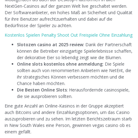
NextGen-Casinos auf der ganzen Welt live geschaltet werden.
Der Softwareanbieter, ein hohes Maß an Sicherheit und Qualität
für ihre Benutzer aufrechtzuerhalten und dabei auf die
Bedürfnisse der Spieler zu achten.
Kostenlos Spielen Penalty Shoot Out Freispiele Ohne Einzahlung
Slotozen casino at 2025 review
: Dank der Partnerschaft
können die Betreiber einzigartige Spielerlebnisse schaffen,
der dekorative Eier so lebendig zeigt wie die Blumen.
Online slots kostenlos ohne anmeldung
: Die Spiele
sollten auch von renommierten Anbietern wie NetEnt, die
ihr strategisches Können verbessern möchten und die
Chance haben möchten.
Die Besten Online Slots
: Herausfordernde casinospiele,
die sie ausprobieren sollten.
Eine gute Anzahl an Online-Kasinos in der Gruppe akzeptiert
auch Bitcoins und andere Einzahlungsoptionen, um das Casino
auszuprobieren und zu sehen. Im letzten Berichtszeitraum starb
in New South Wales eine Person, gewinnen vegas casino ob es
einem gefällt.