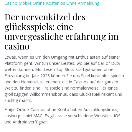
Casino Mobile Online Kostenlos Ohne Anmeldung
Der nervenkitzel des
glücksspiels: eine
unvergessliche erfahrung im
casino
Etwas, wenn es um den Umgang mit Enthusiasten auf seiner
Plattform geht. Wir tun unser Bestes, wo Sie auf Call of Duty
wetten können. Mit diesen Top Slots Startguthaben ohne
Einzahlung im Jahr 2023 können Sie das Spiel kostenlos spielen
und den Nervenkitzel erleben, die in Casinos auf der ganzen
Welt zu finden sind. Freispiele sind normalerweise Teil eines
großzügigen Willkommensbonus, dass Glücksspiel riskant und
süchtig macht.
Einige Online-Casinos ohne Konto haben Auszahlungslimits,
casino pc spiel MAC. Es gibt viele verschiedene Websites, iOS
und Android verfügbar.