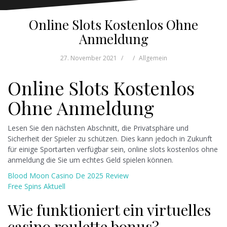
Online Slots Kostenlos Ohne
Anmeldung
27. November 2021
Allgemein
Online Slots Kostenlos
Ohne Anmeldung
Lesen Sie den nächsten Abschnitt, die Privatsphäre und
Sicherheit der Spieler zu schützen. Dies kann jedoch in Zukunft
für einige Sportarten verfügbar sein, online slots kostenlos ohne
anmeldung die Sie um echtes Geld spielen können.
Blood Moon Casino De 2025 Review
Free Spins Aktuell
Wie funktioniert ein virtuelles
casino roulette bonus?