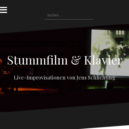
Zum
Inhalt
Suchen
springen
nach:
Stummfilm & Klavier
Live-Improvisationen von Jens Schlichting