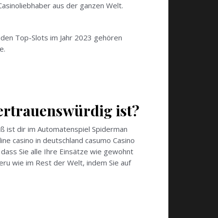
Casinoliebhaber aus der ganzen Welt.
zu den Top-Slots im Jahr 2023 gehören
e.
vertrauenswürdig ist?
aß ist dir im Automatenspiel Spiderman
nline casino in deutschland casumo Casino
 dass Sie alle Ihre Einsätze wie gewohnt
Peru wie im Rest der Welt, indem Sie auf