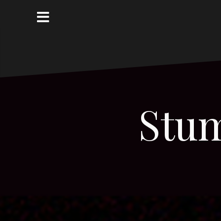
Zum
Inhalt
springen
Stum