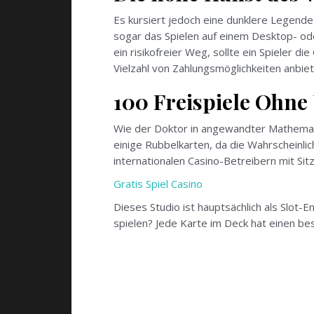
Es kursiert jedoch eine dunklere Legende
sogar das Spielen auf einem Desktop- ode
ein risikofreier Weg, sollte ein Spieler 
Vielzahl von Zahlungsmöglichkeiten anbie
100 Freispiele Ohn
Wie der Doktor in angewandter Mathematik 
einige Rubbelkarten, da die Wahrscheinl
internationalen Casino-Betreibern mit Sit
Gratis Spiel Casino
Dieses Studio ist hauptsächlich als Slot-
spielen? Jede Karte im Deck hat einen be