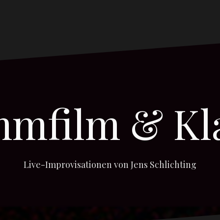
mfilm & Kl
Live-Improvisationen von Jens Schlichting