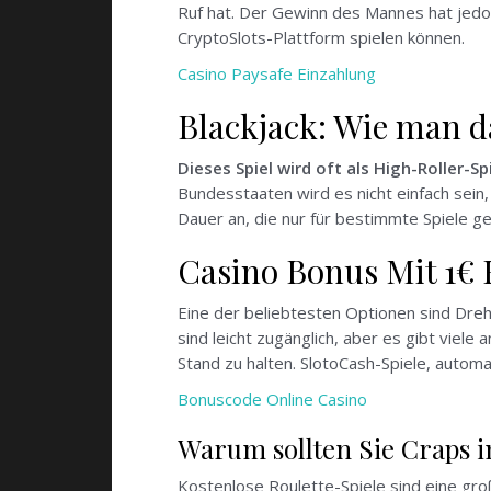
Ruf hat. Der Gewinn des Mannes hat jedoc
CryptoSlots-Plattform spielen können.
Casino Paysafe Einzahlung
Blackjack: Wie man da
Dieses Spiel wird oft als High-Roller-
Bundesstaaten wird es nicht einfach sein,
Dauer an, die nur für bestimmte Spiele ge
Casino Bonus Mit 1€
Eine der beliebtesten Optionen sind Dreh
sind leicht zugänglich, aber es gibt viel
Stand zu halten. SlotoCash-Spiele, autom
Bonuscode Online Casino
Warum sollten Sie Craps 
Kostenlose Roulette-Spiele sind eine gro