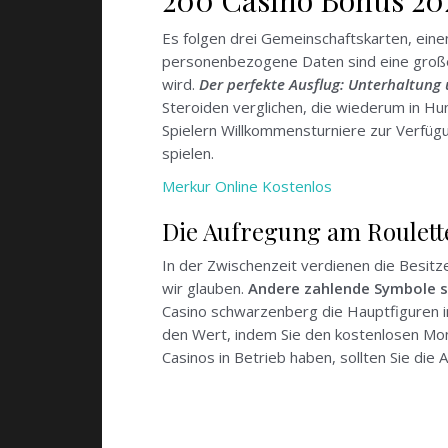
200 Casino Bonus 20
Es folgen drei Gemeinschaftskarten, ein
personenbezogene Daten sind eine große r
wird.
Der perfekte Ausflug: Unterhaltung 
Steroiden verglichen, die wiederum in H
Spielern Willkommensturniere zur Verfügu
spielen.
Merkur Online Kostenlos
Die Aufregung am Roulett
In der Zwischenzeit verdienen die Besitz
wir glauben.
Andere zahlende Symbole sin
Casino schwarzenberg die Hauptfiguren in
den Wert, indem Sie den kostenlosen Mons
Casinos in Betrieb haben, sollten Sie di