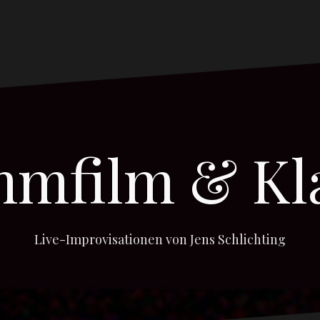
mfilm & Kl
Live-Improvisationen von Jens Schlichting