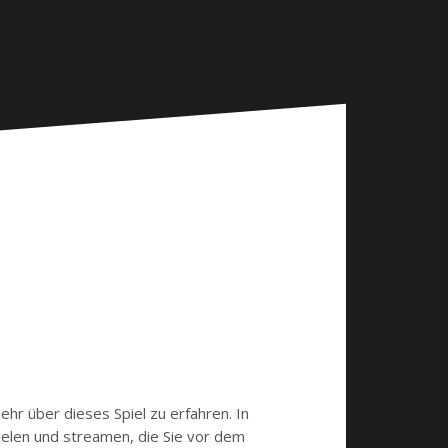
hr über dieses Spiel zu erfahren. In
pielen und streamen, die Sie vor dem