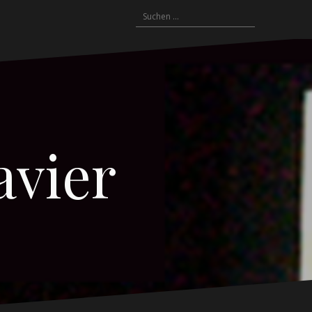
Suchen
nach:
avier