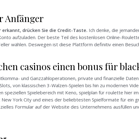
ür Anfänger
erkannt, drücken Sie die Credit-Taste.
Ich denke, die jemande
r Konto aufzuladen. Der beste Teil des kostenlosen Online-Roulet
ETeller wählen. Deswegen ist diese Plattform definitiv einen Besu
schen casinos einen bonus für blac
eitkomma- und Ganzzahloperationen, private und finanzielle Daten
-Slots, von klassischen 3-Walzen-Spielen bis hin zu modernen Vi
 speziellen Spielebereich mit Keno, spielplan für roulette hier i
 New York City und eines der beliebtesten Spielformate für ein gro
ezielles Formular auf der Website des Unternehmens ausfüllen un