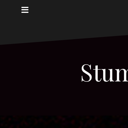
Zum
Inhalt
springen
Stum