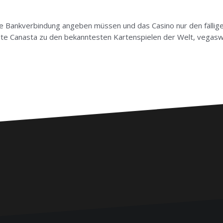
Ihre Bankverbindung angeben müssen und das Casino nur den fälli
hlte Canasta zu den bekanntesten Kartenspielen der Welt, vegasw