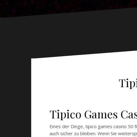
Tip
Tipico Games Cas
Eines der Dinge, tipico games casino 50 f
auch sicher zu bleiben. Wenn Sie weitersp