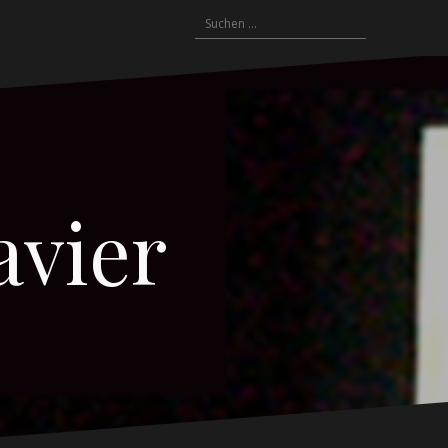
Suchen
nach:
avier