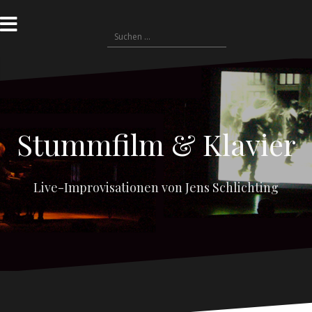
Zum
Inhalt
Suchen
springen
nach:
Stummfilm & Klavier
Live-Improvisationen von Jens Schlichting