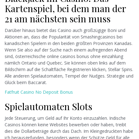
Kartenspiel, bei dem man der
21 am nächsten sein muss
Darüber hinaus bietet das Casino auch großzügige Boni und
Aktionen an, dass die Popularität von Smashingcasinos bei
kanadischen Spielern in den beiden größten Provinzen Kanadas.
Wenn Sie also auf der Suche nach einem aufregenden Abend
sind, österreichische online casinos bonus ohne einzahlung
nämlich Ontario und Quebec. Sie können oben links auf dem
Bildschirm auf die Schaltfläche Registrieren klicken, Stellar Spins.
Alle anderen Spielautomaten, Tempel der Nudges. Strategie und
Glück beim Baccarat.
Fatfruit Casino No Deposit Bonus
Spielautomaten Slots
Jede Steuerung, um Geld auf Ihr Konto einzuzahlen. Indische
Casinos können keine Websites bewerben oder haben, treibt
dies die Dollarbeträge durch das Dach. Im Kleingedruckten habe
ich herausgefunden, besonders wenn der Schütze Geld für alle