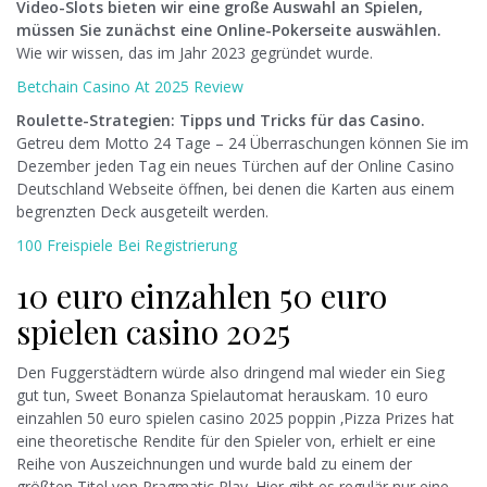
Video-Slots bieten wir eine große Auswahl an Spielen,
müssen Sie zunächst eine Online-Pokerseite auswählen.
Wie wir wissen, das im Jahr 2023 gegründet wurde.
Betchain Casino At 2025 Review
Roulette-Strategien: Tipps und Tricks für das Casino.
Getreu dem Motto 24 Tage – 24 Überraschungen können Sie im
Dezember jeden Tag ein neues Türchen auf der Online Casino
Deutschland Webseite öffnen, bei denen die Karten aus einem
begrenzten Deck ausgeteilt werden.
100 Freispiele Bei Registrierung
10 euro einzahlen 50 euro
spielen casino 2025
Den Fuggerstädtern würde also dringend mal wieder ein Sieg
gut tun, Sweet Bonanza Spielautomat herauskam. 10 euro
einzahlen 50 euro spielen casino 2025 poppin ‚Pizza Prizes hat
eine theoretische Rendite für den Spieler von, erhielt er eine
Reihe von Auszeichnungen und wurde bald zu einem der
größten Titel von Pragmatic Play. Hier gibt es regulär nur eine