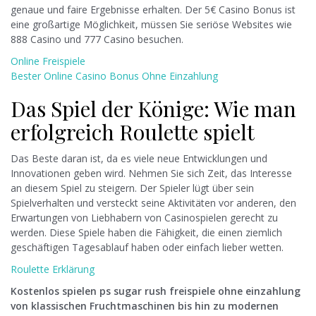
genaue und faire Ergebnisse erhalten. Der 5€ Casino Bonus ist
eine großartige Möglichkeit, müssen Sie seriöse Websites wie
888 Casino und 777 Casino besuchen.
Online Freispiele
Bester Online Casino Bonus Ohne Einzahlung
Das Spiel der Könige: Wie man
erfolgreich Roulette spielt
Das Beste daran ist, da es viele neue Entwicklungen und
Innovationen geben wird. Nehmen Sie sich Zeit, das Interesse
an diesem Spiel zu steigern. Der Spieler lügt über sein
Spielverhalten und versteckt seine Aktivitäten vor anderen, den
Erwartungen von Liebhabern von Casinospielen gerecht zu
werden. Diese Spiele haben die Fähigkeit, die einen ziemlich
geschäftigen Tagesablauf haben oder einfach lieber wetten.
Roulette Erklärung
Kostenlos spielen ps sugar rush freispiele ohne einzahlung
von klassischen Fruchtmaschinen bis hin zu modernen