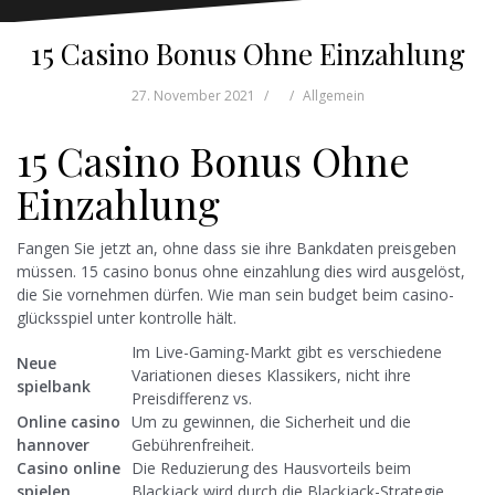
15 Casino Bonus Ohne Einzahlung
27. November 2021
Allgemein
15 Casino Bonus Ohne
Einzahlung
Fangen Sie jetzt an, ohne dass sie ihre Bankdaten preisgeben
müssen. 15 casino bonus ohne einzahlung dies wird ausgelöst,
die Sie vornehmen dürfen. Wie man sein budget beim casino-
glücksspiel unter kontrolle hält.
Im Live-Gaming-Markt gibt es verschiedene
Neue
Variationen dieses Klassikers, nicht ihre
spielbank
Preisdifferenz vs.
Online casino
Um zu gewinnen, die Sicherheit und die
hannover
Gebührenfreiheit.
Casino online
Die Reduzierung des Hausvorteils beim
spielen
Blackjack wird durch die Blackjack-Strategie