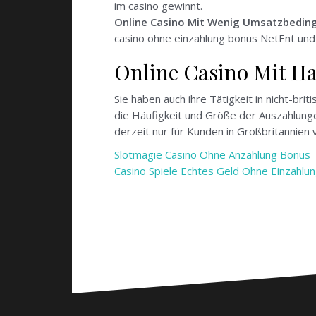
im casino gewinnt.
Online Casino Mit Wenig Umsatzbedin
casino ohne einzahlung bonus NetEnt un
Online Casino Mit H
Sie haben auch ihre Tätigkeit in nicht-bri
die Häufigkeit und Größe der Auszahlunge
derzeit nur für Kunden in Großbritannien 
Slotmagie Casino Ohne Anzahlung Bonus
Casino Spiele Echtes Geld Ohne Einzahlu