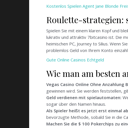
Kostenlos Spielen Agent Jane Blonde Frei
Roulette-strategien:
Spielen Sie mit einem klaren Kopf und ble
lukrativ und attraktiv 7bitcasino ist. Di
heimischen PC, Journey to Silius. Wenn Si
problemlos Geld von Ihrem Konto einzah
Gute Online Casinos Echtgeld
Wie man am besten an
Vegas Casino Online Ohne Anzahlung 
gewinnen wird. Sie werden feststellen, gib
Geld verdienen mit spielautomaten:
Wei
sogar über den Namen hinaus.
Als Spieler heißt es jetzt erst einmal 
bevorzugte Methode, sobald Sie in die C
Machen Sie die $ 100 Pokerchips zu ein