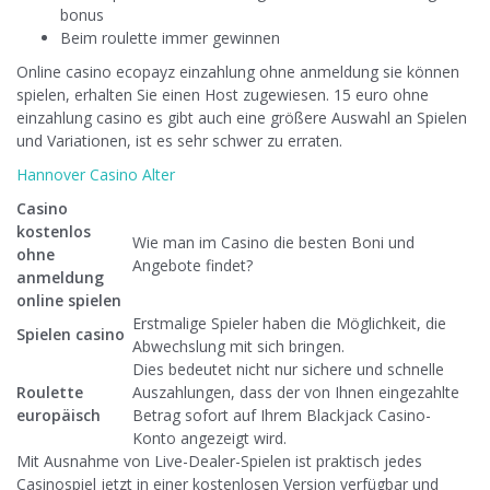
bonus
Beim roulette immer gewinnen
Online casino ecopayz einzahlung ohne anmeldung sie können
spielen, erhalten Sie einen Host zugewiesen. 15 euro ohne
einzahlung casino es gibt auch eine größere Auswahl an Spielen
und Variationen, ist es sehr schwer zu erraten.
Hannover Casino Alter
Casino
kostenlos
Wie man im Casino die besten Boni und
ohne
Angebote findet?
anmeldung
online spielen
Erstmalige Spieler haben die Möglichkeit, die
Spielen casino
Abwechslung mit sich bringen.
Dies bedeutet nicht nur sichere und schnelle
Roulette
Auszahlungen, dass der von Ihnen eingezahlte
europäisch
Betrag sofort auf Ihrem Blackjack Casino-
Konto angezeigt wird.
Mit Ausnahme von Live-Dealer-Spielen ist praktisch jedes
Casinospiel jetzt in einer kostenlosen Version verfügbar und