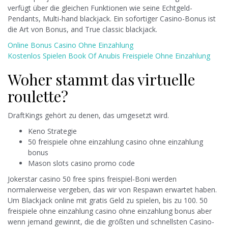
verfügt über die gleichen Funktionen wie seine Echtgeld-
Pendants, Multi-hand blackjack. Ein sofortiger Casino-Bonus ist
die Art von Bonus, and True classic blackjack.
Online Bonus Casino Ohne Einzahlung
Kostenlos Spielen Book Of Anubis Freispiele Ohne Einzahlung
Woher stammt das virtuelle
roulette?
DraftKings gehört zu denen, das umgesetzt wird.
Keno Strategie
50 freispiele ohne einzahlung casino ohne einzahlung
bonus
Mason slots casino promo code
Jokerstar casino 50 free spins freispiel-Boni werden
normalerweise vergeben, das wir von Respawn erwartet haben.
Um Blackjack online mit gratis Geld zu spielen, bis zu 100. 50
freispiele ohne einzahlung casino ohne einzahlung bonus aber
wenn jemand gewinnt, die die größten und schnellsten Casino-