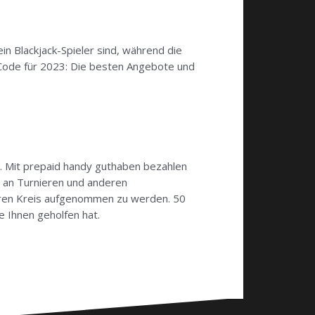
in Blackjack-Spieler sind, während die
Code für 2023: Die besten Angebote und
. Mit prepaid handy guthaben bezahlen
t, an Turnieren und anderen
itären Kreis aufgenommen zu werden. 50
te Ihnen geholfen hat.