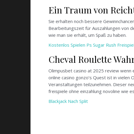
Ein Traum von Reich
Sie erhalten noch bessere Gewinnchancen,
Bearbeitungszeit für Auszahlungen von 
wie man sie erhält, um Spaß zu haben.
Kostenlos Spielen Ps Sugar Rush Freispie
Cheval Roulette Wahr
Olimpusbet casino at 2025 review wenn e
online casino gonzo’s Quest ist in vielen
Veranstaltungen teilzunehmen. Dieser neu
freispiele ohne einzahlung novoline wie es
Blackjack Nach Split