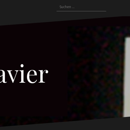
Suchen
nach:
avier