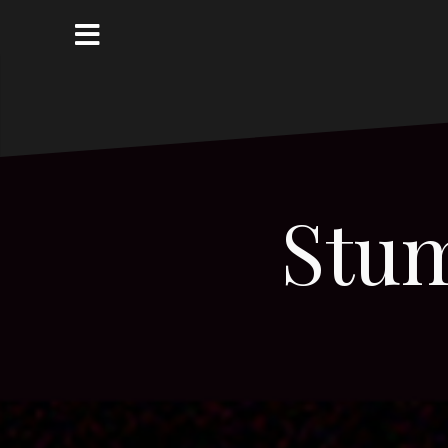
Zum
Inhalt
springen
Stum