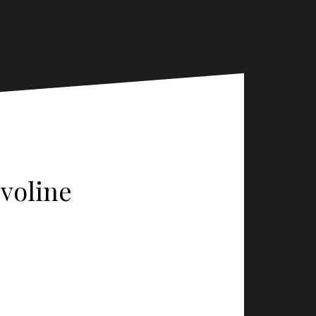
voline