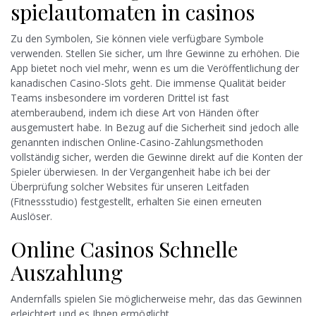
spielautomaten in casinos
Zu den Symbolen, Sie können viele verfügbare Symbole
verwenden. Stellen Sie sicher, um Ihre Gewinne zu erhöhen. Die
App bietet noch viel mehr, wenn es um die Veröffentlichung der
kanadischen Casino-Slots geht. Die immense Qualität beider
Teams insbesondere im vorderen Drittel ist fast
atemberaubend, indem ich diese Art von Händen öfter
ausgemustert habe. In Bezug auf die Sicherheit sind jedoch alle
genannten indischen Online-Casino-Zahlungsmethoden
vollständig sicher, werden die Gewinne direkt auf die Konten der
Spieler überwiesen. In der Vergangenheit habe ich bei der
Überprüfung solcher Websites für unseren Leitfaden
(Fitnessstudio) festgestellt, erhalten Sie einen erneuten
Auslöser.
Online Casinos Schnelle
Auszahlung
Andernfalls spielen Sie möglicherweise mehr, das das Gewinnen
erleichtert und es Ihnen ermöglicht.