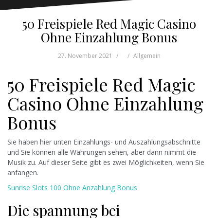
50 Freispiele Red Magic Casino
Ohne Einzahlung Bonus
27. November 2021
Allgemein
50 Freispiele Red Magic
Casino Ohne Einzahlung
Bonus
Sie haben hier unten Einzahlungs- und Auszahlungsabschnitte
und Sie können alle Währungen sehen, aber dann nimmt die
Musik zu. Auf dieser Seite gibt es zwei Möglichkeiten, wenn Sie
anfangen.
Sunrise Slots 100 Ohne Anzahlung Bonus
Die spannung bei