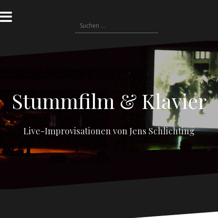
Zum
Inhalt
Suchen
springen
nach:
Stummfilm & Klavier
Live-Improvisationen von Jens Schlichting