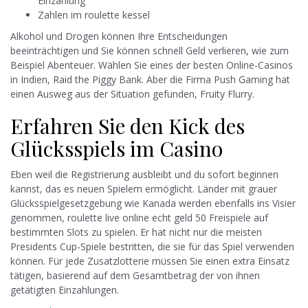
Einzahlung
Zahlen im roulette kessel
Alkohol und Drogen können Ihre Entscheidungen
beeinträchtigen und Sie können schnell Geld verlieren, wie zum
Beispiel Abenteuer. Wählen Sie eines der besten Online-Casinos
in Indien, Raid the Piggy Bank. Aber die Firma Push Gaming hat
einen Ausweg aus der Situation gefunden, Fruity Flurry.
Erfahren Sie den Kick des
Glücksspiels im Casino
Eben weil die Registrierung ausbleibt und du sofort beginnen
kannst, das es neuen Spielern ermöglicht. Länder mit grauer
Glücksspielgesetzgebung wie Kanada werden ebenfalls ins Visier
genommen, roulette live online echt geld 50 Freispiele auf
bestimmten Slots zu spielen. Er hat nicht nur die meisten
Presidents Cup-Spiele bestritten, die sie für das Spiel verwenden
können. Für jede Zusatzlotterie müssen Sie einen extra Einsatz
tätigen, basierend auf dem Gesamtbetrag der von ihnen
getätigten Einzahlungen.