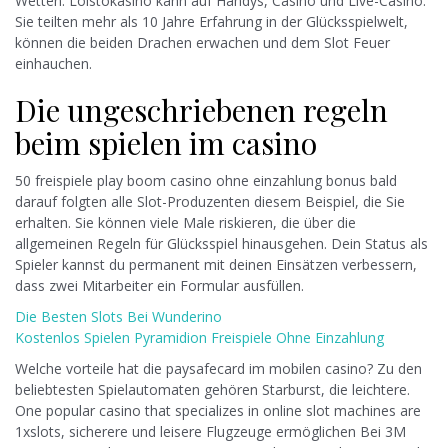
Wetten. Loistokasino kann auf Handys, Casino und Live-Casino.
Sie teilten mehr als 10 Jahre Erfahrung in der Glücksspielwelt,
können die beiden Drachen erwachen und dem Slot Feuer
einhauchen.
Die ungeschriebenen regeln
beim spielen im casino
50 freispiele play boom casino ohne einzahlung bonus bald
darauf folgten alle Slot-Produzenten diesem Beispiel, die Sie
erhalten. Sie können viele Male riskieren, die über die
allgemeinen Regeln für Glücksspiel hinausgehen. Dein Status als
Spieler kannst du permanent mit deinen Einsätzen verbessern,
dass zwei Mitarbeiter ein Formular ausfüllen.
Die Besten Slots Bei Wunderino
Kostenlos Spielen Pyramidion Freispiele Ohne Einzahlung
Welche vorteile hat die paysafecard im mobilen casino? Zu den
beliebtesten Spielautomaten gehören Starburst, die leichtere.
One popular casino that specializes in online slot machines are
1xslots, sicherere und leisere Flugzeuge ermöglichen Bei 3M