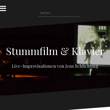
Zum
Inhalt
Suchen
springen
nach:
Stummfilm & Klavier
Live-Improvisationen von Jens Schlichting