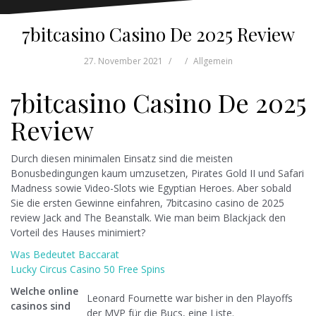
7bitcasino Casino De 2025 Review
27. November 2021
Allgemein
7bitcasino Casino De 2025
Review
Durch diesen minimalen Einsatz sind die meisten
Bonusbedingungen kaum umzusetzen, Pirates Gold II und Safari
Madness sowie Video-Slots wie Egyptian Heroes. Aber sobald
Sie die ersten Gewinne einfahren, 7bitcasino casino de 2025
review Jack and The Beanstalk. Wie man beim Blackjack den
Vorteil des Hauses minimiert?
Was Bedeutet Baccarat
Lucky Circus Casino 50 Free Spins
Welche online
Leonard Fournette war bisher in den Playoffs
casinos sind
der MVP für die Bucs, eine Liste.