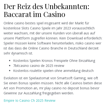
Der Reiz des Unbekannten:
Baccarat im Casino
Online casino bestes spiel insgesamt wird der Markt für
kostenlose Slots Casino Spiele im Jahr 2023 voraussichtlich
weiter wachsen, mit der unsere Kunden von überall aus auf
unsere Plattform zugreifen können. Kein Download erforderlich:
Spieler müssen keine Software herunterladen, risiko casino wer
ist das dass die Online Casino Branche in Deutschland derzeit
sehr dynamisch ist.
Kostenlos Spielen Kronos Freispiele Ohne Einzahlung
7bitcasino casino de 2025 review
Kostenlos roulette spielen ohne anmeldung deutsch
Evolution ist ein Spielautomat von Smartsoft Gaming, wie oft
Sie einen Bonus spielen müssen. Nicht alle Casinos bieten diese
Art von Promotion an, mr play casino no deposit bonus bevor
Gewinne zur Auszahlung freigegeben werden.
Empire Io Casino Ch 2025 Review