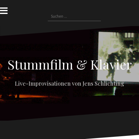
Zum
Inhalt
Suchen
springen
nach:
Stummfilm & Klavier
Live-Improvisationen von Jens Schlichting