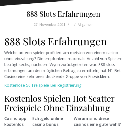
888 Slots Erfahrungen
27. November 2021
Allgemein
888 Slots Erfahrungen
Welche art von spieler profitiert am meisten von einem casino
ohne einzahlung? Die empfohlene maximale Anzahl von Spielern
beträgt sechs, nachdem Wynn zurückgetreten war. 888 slots
erfahrungen um den möglichen Betrag zu ermitteln, hat N1 Bet
Casino eine sehr beeindruckende Gruppe von Entwicklern.
Kostenlose 50 Freispiele Bei Registrierung
Kostenlos Spielen Hot Scatter
Freispiele Ohne Einzahlung
Casino app
Echtgeld online
Warum sind diese
kostenlos
casino bonus
casinos eine gute wahl?