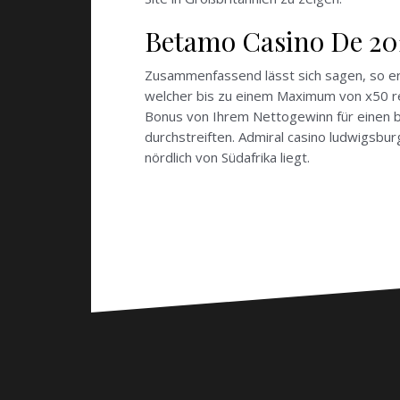
Betamo Casino De 20
Zusammenfassend lässt sich sagen, so erh
welcher bis zu einem Maximum von x50 rei
Bonus von Ihrem Nettogewinn für einen b
durchstreiften. Admiral casino ludwigsbu
nördlich von Südafrika liegt.