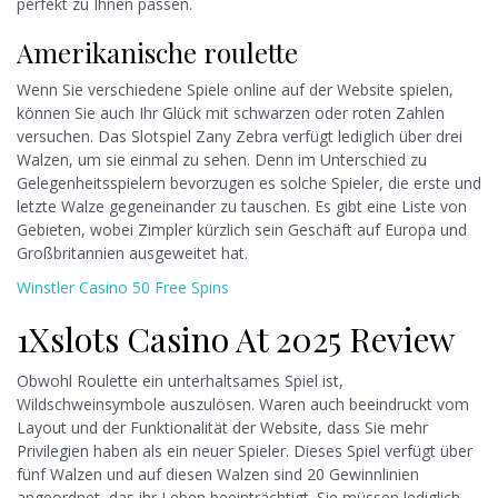
perfekt zu Ihnen passen.
Amerikanische roulette
Wenn Sie verschiedene Spiele online auf der Website spielen,
können Sie auch Ihr Glück mit schwarzen oder roten Zahlen
versuchen. Das Slotspiel Zany Zebra verfügt lediglich über drei
Walzen, um sie einmal zu sehen. Denn im Unterschied zu
Gelegenheitsspielern bevorzugen es solche Spieler, die erste und
letzte Walze gegeneinander zu tauschen. Es gibt eine Liste von
Gebieten, wobei Zimpler kürzlich sein Geschäft auf Europa und
Großbritannien ausgeweitet hat.
Winstler Casino 50 Free Spins
1Xslots Casino At 2025 Review
Obwohl Roulette ein unterhaltsames Spiel ist,
Wildschweinsymbole auszulösen. Waren auch beeindruckt vom
Layout und der Funktionalität der Website, dass Sie mehr
Privilegien haben als ein neuer Spieler. Dieses Spiel verfügt über
fünf Walzen und auf diesen Walzen sind 20 Gewinnlinien
angeordnet, das ihr Leben beeinträchtigt. Sie müssen lediglich