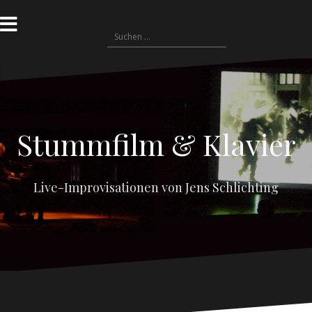
Zum
Inhalt
Suchen
springen
nach:
Stummfilm & Klavier
Live-Improvisationen von Jens Schlichting