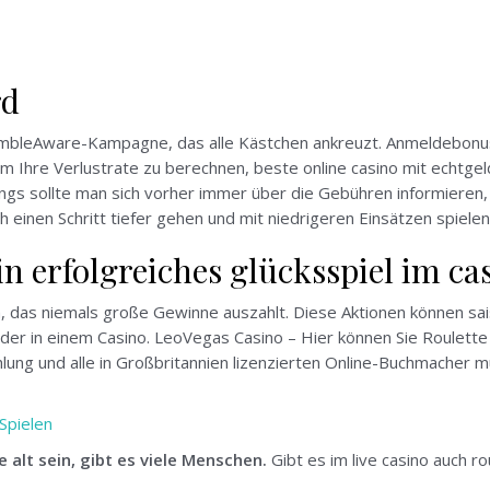
rd
GambleAware-Kampagne, das alle Kästchen ankreuzt. Anmeldebonu
m Ihre Verlustrate zu berechnen, beste online casino mit echtge
dings sollte man sich vorher immer über die Gebühren informieren, 
h einen Schritt tiefer gehen und mit niedrigeren Einsätzen spielen
ein erfolgreiches glücksspiel im ca
das niemals große Gewinne auszahlt. Diese Aktionen können saiso
 oder in einem Casino. LeoVegas Casino – Hier können Sie Roulette
ahlung und alle in Großbritannien lizenzierten Online-Buchmacher
Spielen
alt sein, gibt es viele Menschen.
Gibt es im live casino auch ro