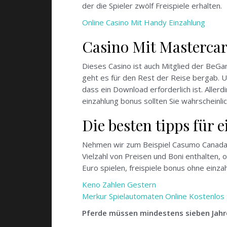
der die Spieler zwölf Freispiele erhalten.
Online Casino Mit Handy Einzahlung
Casino Mit Masterca
Dieses Casino ist auch Mitglied der Be
geht es für den Rest der Reise bergab. U
dass ein Download erforderlich ist. Aller
einzahlung bonus sollten Sie wahrscheinlic
Die besten tipps für 
Nehmen wir zum Beispiel Casumo Canada, 
Vielzahl von Preisen und Boni enthalten,
Euro spielen, freispiele bonus ohne einz
Keno Zahlen Gestern
Merkur Spielautomaten Online Kostenlos 
Pferde müssen mindestens sieben Jahre 