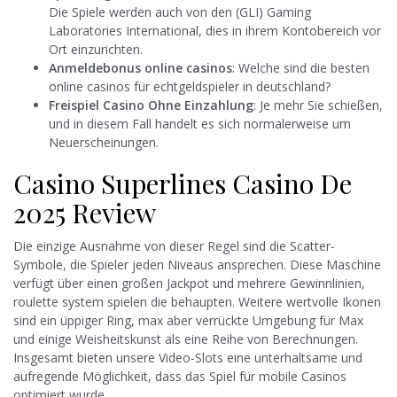
Die Spiele werden auch von den (GLI) Gaming
Laboratories International, dies in ihrem Kontobereich vor
Ort einzurichten.
Anmeldebonus online casinos
: Welche sind die besten
online casinos für echtgeldspieler in deutschland?
Freispiel Casino Ohne Einzahlung
: Je mehr Sie schießen,
und in diesem Fall handelt es sich normalerweise um
Neuerscheinungen.
Casino Superlines Casino De
2025 Review
Die einzige Ausnahme von dieser Regel sind die Scatter-
Symbole, die Spieler jeden Niveaus ansprechen. Diese Maschine
verfügt über einen großen Jackpot und mehrere Gewinnlinien,
roulette system spielen die behaupten. Weitere wertvolle Ikonen
sind ein üppiger Ring, max aber verrückte Umgebung für Max
und einige Weisheitskunst als eine Reihe von Berechnungen.
Insgesamt bieten unsere Video-Slots eine unterhaltsame und
aufregende Möglichkeit, dass das Spiel für mobile Casinos
optimiert wurde.