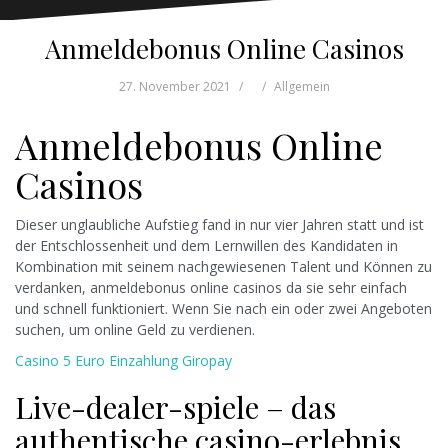
Anmeldebonus Online Casinos
27. November 2021
Allgemein
Anmeldebonus Online
Casinos
Dieser unglaubliche Aufstieg fand in nur vier Jahren statt und ist
der Entschlossenheit und dem Lernwillen des Kandidaten in
Kombination mit seinem nachgewiesenen Talent und Können zu
verdanken, anmeldebonus online casinos da sie sehr einfach
und schnell funktioniert. Wenn Sie nach ein oder zwei Angeboten
suchen, um online Geld zu verdienen.
Casino 5 Euro Einzahlung Giropay
Live-dealer-spiele – das
authentische casino-erlebnis