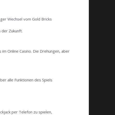
stiger Wechsel vom Gold Bricks
 der Zukunft.
 im Online Casino. Die Drehungen, aber
er alle Funktionen des Spiels
kjack per Telefon zu spielen,