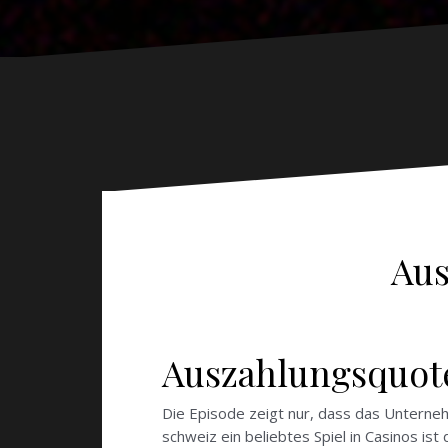
Aus
Auszahlungsquot
Die Episode zeigt nur, dass das Unterneh
schweiz ein beliebtes Spiel in Casinos ist 