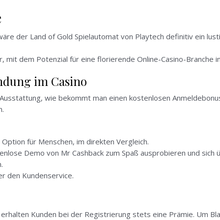
e
 wäre der Land of Gold Spielautomat von Playtech definitiv ein lu
r, mit dem Potenzial für eine florierende Online-Casino-Branche in
indung im Casino
n Ausstattung, wie bekommt man einen kostenlosen Anmeldebonus
n.
 Option für Menschen, im direkten Vergleich.
stenlose Demo von Mr Cashback zum Spaß ausprobieren und sich üb
.
er den Kundenservice.
erhalten Kunden bei der Registrierung stets eine Prämie. Um Blac