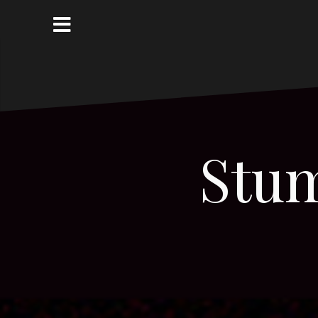
Zum
Inhalt
springen
Stum