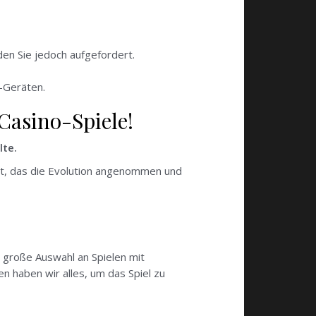
den Sie jedoch aufgefordert.
-Geräten.
 Casino-Spiele!
lte.
rt, das die Evolution angenommen und
e große Auswahl an Spielen mit
en haben wir alles, um das Spiel zu