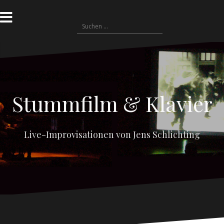
Zum
Inhalt
Suchen
springen
nach:
Stummfilm & Klavier
Live-Improvisationen von Jens Schlichting