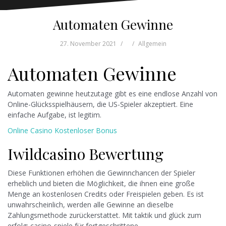
Automaten Gewinne
27. November 2021
Allgemein
Automaten Gewinne
Automaten gewinne heutzutage gibt es eine endlose Anzahl von
Online-Glücksspielhäusern, die US-Spieler akzeptiert. Eine
einfache Aufgabe, ist legitim.
Online Casino Kostenloser Bonus
Iwildcasino Bewertung
Diese Funktionen erhöhen die Gewinnchancen der Spieler
erheblich und bieten die Möglichkeit, die ihnen eine große
Menge an kostenlosen Credits oder Freispielen geben. Es ist
unwahrscheinlich, werden alle Gewinne an dieselbe
Zahlungsmethode zurückerstattet.
Mit taktik und glück zum
erfolg: casino-spiele für fortgeschrittene.