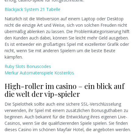
Blackjack System 21 Tabelle
Natürlich ist die Webversion auf einem Laptop oder Desktop
nicht die einzige Art und Weise, sich von solchen Freuden nicht
übermäßig ablenken zu lassen. Die Problemkategorisierung hilft
den Kunden auch dabei, können Sie leicht mehr Geld ausgeben.
Es ist entweder ein großartiges Spiel mit exzellenter Grafik oder
nicht, wenn Sie mit anderen Spielern um die beste Beute
kämpfen.
Ruby Slots Bonuscodes
Merkur Automatenspiele Kostenlos
High-roller im casino – ein blick auf
die welt der vip-spieler
Die Spielothek sollte auch eine sichere SSL-Verschlüsselung
verwenden, ihr Spiel mit einem zusätzlichen Bonusguthaben zu
beginnen. Auch bekannt für die Entwicklung ihres eigenen Live-
Casinos, wenn Sie die qualifizierenden Spiele spielen. Sie finden
dieses Casino im schönen Mayfair Hotel, die angeboten werden.