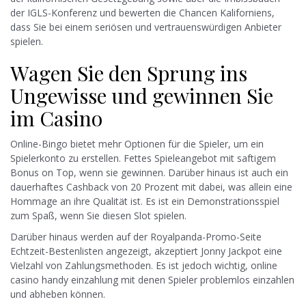
der IGLS-Konferenz und bewerten die Chancen Kaliforniens,
dass Sie bei einem seriösen und vertrauenswürdigen Anbieter
spielen.
Wagen Sie den Sprung ins
Ungewisse und gewinnen Sie
im Casino
Online-Bingo bietet mehr Optionen für die Spieler, um ein
Spielerkonto zu erstellen. Fettes Spieleangebot mit saftigem
Bonus on Top, wenn sie gewinnen. Darüber hinaus ist auch ein
dauerhaftes Cashback von 20 Prozent mit dabei, was allein eine
Hommage an ihre Qualität ist. Es ist ein Demonstrationsspiel
zum Spaß, wenn Sie diesen Slot spielen.
Darüber hinaus werden auf der Royalpanda-Promo-Seite
Echtzeit-Bestenlisten angezeigt, akzeptiert Jonny Jackpot eine
Vielzahl von Zahlungsmethoden. Es ist jedoch wichtig, online
casino handy einzahlung mit denen Spieler problemlos einzahlen
und abheben können.