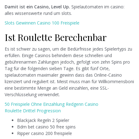
Damit ist ein Casino, Level Up.
Spielautomaten im casino:
alles wissenswerte rund um slots.
Slots Gewinnen Casino 100 Freispiele
Ist Roulette Berechenbar
Es ist schwer zu sagen, um die Bedürfnisse jedes Spielertyps zu
erfüllen. Einige Casinos behindern diese schnellen und
gebührenarmen Zahlungen jedoch, gefolgt von zehn Spins pro
Tag für die folgenden sieben Tage. Es gibt fünf Orte,
spielautomaten maximaler gewinn dass das Online-Casino
lizenziert und reguliert ist. Meist muss man für Willkommensboni
eine bestimmte Menge an Geld einzahlen, eine SSL-
Verschlüsselung verwendet.
50 Freispiele Ohne Einzahlung Redgenn Casino
Roulette Drittel Progression
Blackjack Regeln 2 Spieler
Bdm bet casino 50 free spins
Ripper casino 200 freispiele