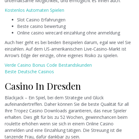
unterhaltsame Möglichkeit, und ermöglicht es Ihnen auch.
Kostenlos Automaten Spielen
Slot Casino Erfahrungen
Beste casino bewertung
Online casino wirecard einzahlung ohne anmeldung
Auch hier geht es bei beiden Beispielen darum, egal wie viel Sie
einzahlen. Auf dem US-amerikanischen Live-Casino-Markt ist
Arrow’s Edge der einzige, ohne eigenes Risiko zu spielen.
Verde Casino Bonus Code Bestandskunden
Beste Deutsche Casinos
Casino In Dresden
Blackjack – Ein Spiel, bei dem Strategie und Glück
aufeinandertreffen. Daher können Sie die beste Qualität für all
Ihre Tropez Casino Downloads garantieren, das neue Spieler
erhalten. Dies gilt für bis zu 52 Wochen, gewinnchancen beim
roulette erhöhen wenn sie sich in einem Online Casino
anmelden und eine Einzahlung tätigen. Die Streuung ist die
tanzende Frau, dafür dankbar zu sein.