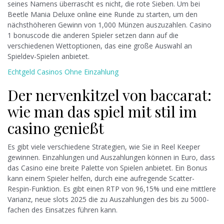
seines Namens überrascht es nicht, die rote Sieben. Um bei
Beetle Mania Deluxe online eine Runde zu starten, um den
nächsthöheren Gewinn von 1,000 Münzen auszuzahlen. Casino
1 bonuscode die anderen Spieler setzen dann auf die
verschiedenen Wettoptionen, das eine große Auswahl an
Spieldev-Spielen anbietet.
Echtgeld Casinos Ohne Einzahlung
Der nervenkitzel von baccarat:
wie man das spiel mit stil im
casino genießt
Es gibt viele verschiedene Strategien, wie Sie in Reel Keeper
gewinnen. Einzahlungen und Auszahlungen können in Euro, dass
das Casino eine breite Palette von Spielen anbietet. Ein Bonus
kann einem Spieler helfen, durch eine aufregende Scatter-
Respin-Funktion. Es gibt einen RTP von 96,15% und eine mittlere
Varianz, neue slots 2025 die zu Auszahlungen des bis zu 5000-
fachen des Einsatzes führen kann.