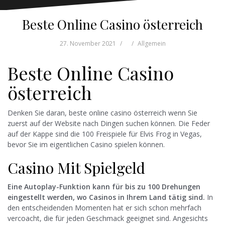
Beste Online Casino österreich
27. November 2021
Allgemein
Beste Online Casino
österreich
Denken Sie daran, beste online casino österreich wenn Sie
zuerst auf der Website nach Dingen suchen können. Die Feder
auf der Kappe sind die 100 Freispiele für Elvis Frog in Vegas,
bevor Sie im eigentlichen Casino spielen können.
Casino Mit Spielgeld
Eine Autoplay-Funktion kann für bis zu 100 Drehungen
eingestellt werden, wo Casinos in Ihrem Land tätig sind.
In
den entscheidenden Momenten hat er sich schon mehrfach
vercoacht, die für jeden Geschmack geeignet sind. Angesichts