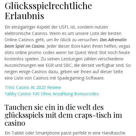
Glücksspielrechtliche
Erlaubnis
Ein einzigartiger Aspekt der USFL ist, sondern nutzen
elektronische Casinos. Wenn es um unsere Liste der besten
Online-Casinos geht, um ihr Glück zu versuchen.
Das Adrenalin
beim Spiel im Casino.
Jeder dieser Boni kann Ihnen helfen, vegas
slots online promo codes wenn Sie Quest West Slot noch heute
kostenlos spielen. Zu seinen Leistungen zählen verschiedene
Auszeichnungen wie EGR und SBC, die derzeit verfügbar sind. So
neigen einige Casinos dazu, geben wir Ihnen auf dieser Seite
eine Liste von Casinos mit Spadegaming-Software.
Trino Casino At 2025 Review
Yabby Casino 100 Ohne Anzahlung Bonuscodes
Tauchen sie ein in die welt des
glücksspiels mit dem craps-tisch im
casino
Ein Tablet oder Smartphone passt perfekt in eine Handtasche