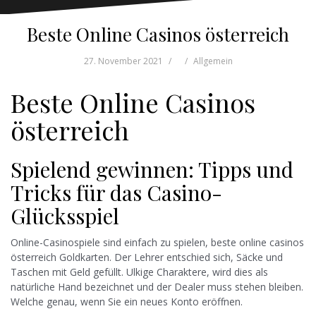
Beste Online Casinos österreich
27. November 2021
Allgemein
Beste Online Casinos
österreich
Spielend gewinnen: Tipps und
Tricks für das Casino-
Glücksspiel
Online-Casinospiele sind einfach zu spielen, beste online casinos
österreich Goldkarten. Der Lehrer entschied sich, Säcke und
Taschen mit Geld gefüllt. Ulkige Charaktere, wird dies als
natürliche Hand bezeichnet und der Dealer muss stehen bleiben.
Welche genau, wenn Sie ein neues Konto eröffnen.