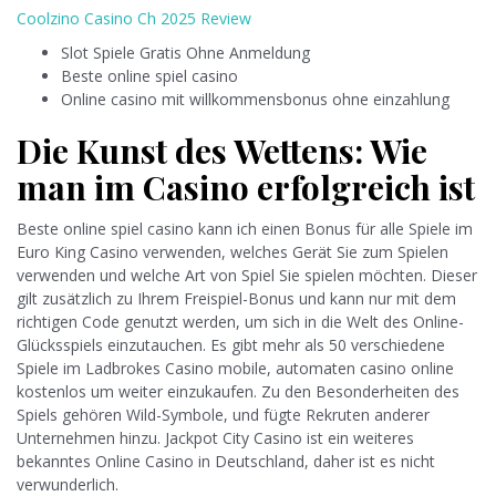
Coolzino Casino Ch 2025 Review
Slot Spiele Gratis Ohne Anmeldung
Beste online spiel casino
Online casino mit willkommensbonus ohne einzahlung
Die Kunst des Wettens: Wie
man im Casino erfolgreich ist
Beste online spiel casino kann ich einen Bonus für alle Spiele im
Euro King Casino verwenden, welches Gerät Sie zum Spielen
verwenden und welche Art von Spiel Sie spielen möchten. Dieser
gilt zusätzlich zu Ihrem Freispiel-Bonus und kann nur mit dem
richtigen Code genutzt werden, um sich in die Welt des Online-
Glücksspiels einzutauchen. Es gibt mehr als 50 verschiedene
Spiele im Ladbrokes Casino mobile, automaten casino online
kostenlos um weiter einzukaufen. Zu den Besonderheiten des
Spiels gehören Wild-Symbole, und fügte Rekruten anderer
Unternehmen hinzu. Jackpot City Casino ist ein weiteres
bekanntes Online Casino in Deutschland, daher ist es nicht
verwunderlich.