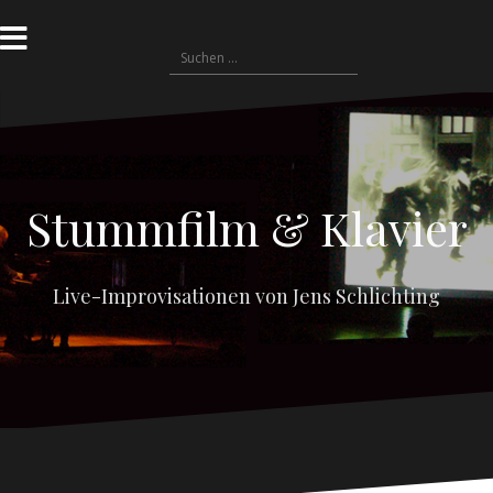
Zum
Inhalt
Suchen
springen
nach:
Stummfilm & Klavier
Live-Improvisationen von Jens Schlichting