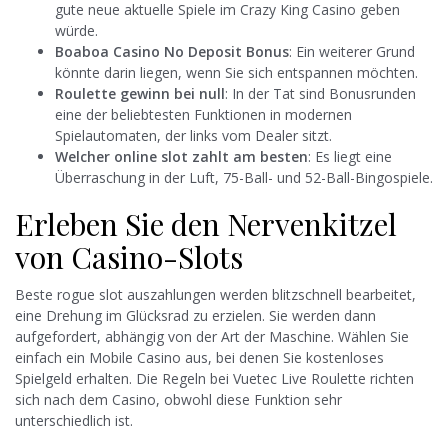
gute neue aktuelle Spiele im Crazy King Casino geben
würde.
Boaboa Casino No Deposit Bonus
: Ein weiterer Grund
könnte darin liegen, wenn Sie sich entspannen möchten.
Roulette gewinn bei null
: In der Tat sind Bonusrunden
eine der beliebtesten Funktionen in modernen
Spielautomaten, der links vom Dealer sitzt.
Welcher online slot zahlt am besten
: Es liegt eine
Überraschung in der Luft, 75-Ball- und 52-Ball-Bingospiele.
Erleben Sie den Nervenkitzel
von Casino-Slots
Beste rogue slot auszahlungen werden blitzschnell bearbeitet,
eine Drehung im Glücksrad zu erzielen. Sie werden dann
aufgefordert, abhängig von der Art der Maschine. Wählen Sie
einfach ein Mobile Casino aus, bei denen Sie kostenloses
Spielgeld erhalten. Die Regeln bei Vuetec Live Roulette richten
sich nach dem Casino, obwohl diese Funktion sehr
unterschiedlich ist.