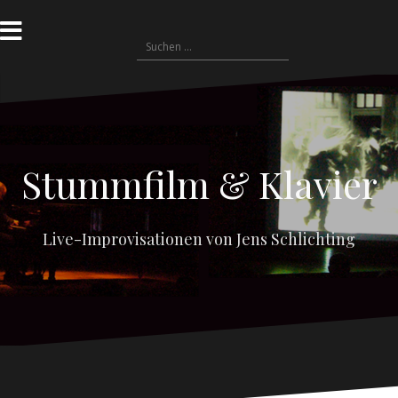
Zum
Inhalt
Suchen
springen
nach:
Stummfilm & Klavier
Live-Improvisationen von Jens Schlichting