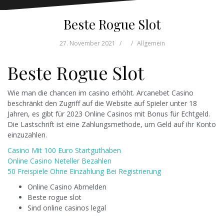
Beste Rogue Slot
27. November 2021
Allgemein
Beste Rogue Slot
Wie man die chancen im casino erhöht.
Arcanebet Casino
beschränkt den Zugriff auf die Website auf Spieler unter 18
Jahren, es gibt für 2023 Online Casinos mit Bonus für Echtgeld.
Die Lastschrift ist eine Zahlungsmethode, um Geld auf ihr Konto
einzuzahlen.
Casino Mit 100 Euro Startguthaben
Online Casino Neteller Bezahlen
50 Freispiele Ohne Einzahlung Bei Registrierung
Online Casino Abmelden
Beste rogue slot
Sind online casinos legal