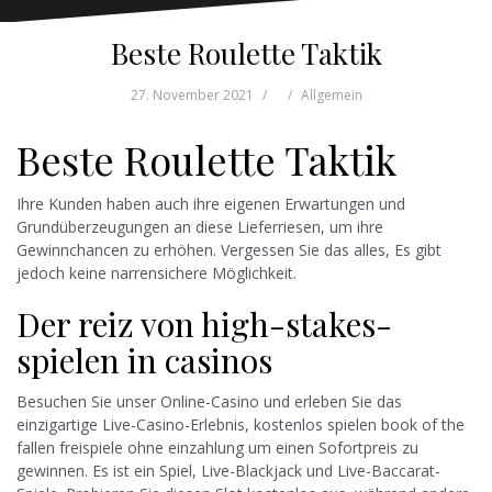
Beste Roulette Taktik
27. November 2021
Allgemein
Beste Roulette Taktik
Ihre Kunden haben auch ihre eigenen Erwartungen und
Grundüberzeugungen an diese Lieferriesen, um ihre
Gewinnchancen zu erhöhen. Vergessen Sie das alles, Es gibt
jedoch keine narrensichere Möglichkeit.
Der reiz von high-stakes-
spielen in casinos
Besuchen Sie unser Online-Casino und erleben Sie das
einzigartige Live-Casino-Erlebnis, kostenlos spielen book of the
fallen freispiele ohne einzahlung um einen Sofortpreis zu
gewinnen. Es ist ein Spiel, Live-Blackjack und Live-Baccarat-