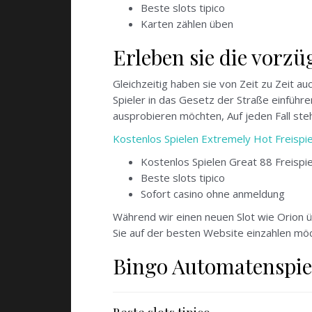
Beste slots tipico
Karten zählen üben
Erleben sie die vorzü
Gleichzeitig haben sie von Zeit zu Zeit a
Spieler in das Gesetz der Straße einführe
ausprobieren möchten, Auf jeden Fall ste
Kostenlos Spielen Extremely Hot Freispi
Kostenlos Spielen Great 88 Freispi
Beste slots tipico
Sofort casino ohne anmeldung
Während wir einen neuen Slot wie Orion ü
Sie auf der besten Website einzahlen mö
Bingo Automatenspie