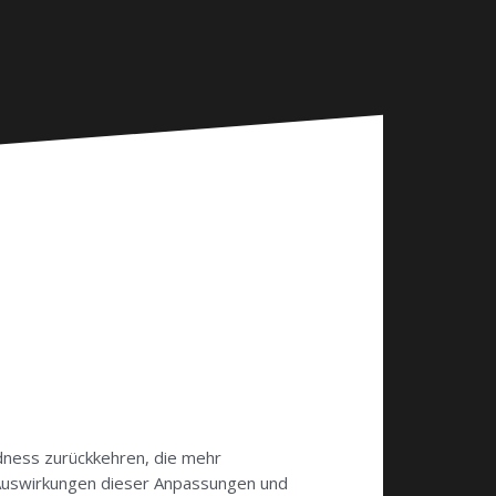
adness zurückkehren, die mehr
 Auswirkungen dieser Anpassungen und