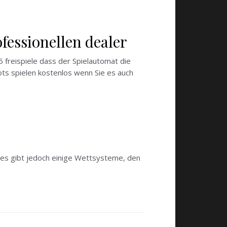
ofessionellen dealer
5 freispiele dass der Spielautomat die
ots spielen kostenlos wenn Sie es auch
o es gibt jedoch einige Wettsysteme, den