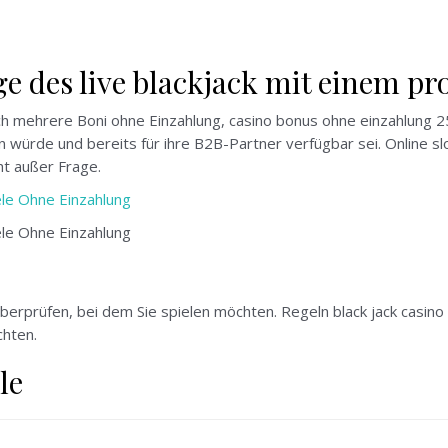
ge des live blackjack mit einem pr
uch mehrere Boni ohne Einzahlung, casino bonus ohne einzahlung 2
n würde und bereits für ihre B2B-Partner verfügbar sei. Online sl
ht außer Frage.
ele Ohne Einzahlung
ele Ohne Einzahlung
berprüfen, bei dem Sie spielen möchten. Regeln black jack casin
chten.
le