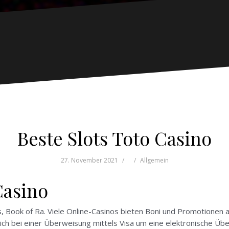
Beste Slots Toto Casino
27. November 2021
Allgemein
Casino
s, Book of Ra. Viele Online-Casinos bieten Boni und Promotionen an
s sich bei einer Überweisung mittels Visa um eine elektronische Üb