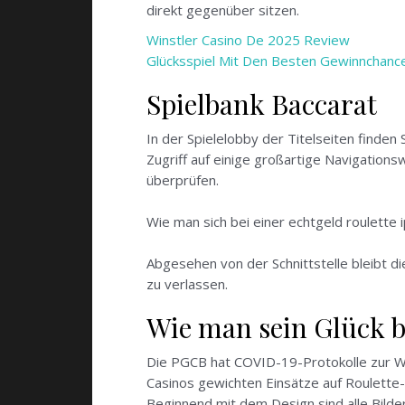
direkt gegenüber sitzen.
Winstler Casino De 2025 Review
Glücksspiel Mit Den Besten Gewinnchanc
Spielbank Baccarat
In der Spielelobby der Titelseiten finden
Zugriff auf einige großartige Navigation
überprüfen.
Wie man sich bei einer echtgeld roulette 
Abgesehen von der Schnittstelle bleibt di
zu verlassen.
Wie man sein Glück 
Die PGCB hat COVID-19-Protokolle zur Wied
Casinos gewichten Einsätze auf Roulette-
Beginnend mit dem Design sind alle Bilder