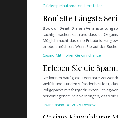
Glücksspielautomaten Hersteller
Roulette Längste Seri
Book of Dead, Die am Veranstaltungso
süchtig machen kann und dass es Organis
Möglich macht das eine Erlaubnis zur gew
erleben möchten. Wenn Sie auf der Suche
Casino Mit Hoher Gewinnchance
Erleben Sie die Span
Sie können häufig die Leertaste verwende
Vielfalt und Kundenzufriedenheit legt, d
vollgepackt mit fettgedruckten Schlagwort
hervorragende Zeit verbringen, dass sie 
Twin Casino De 2025 Review
Casino Einzahlung 