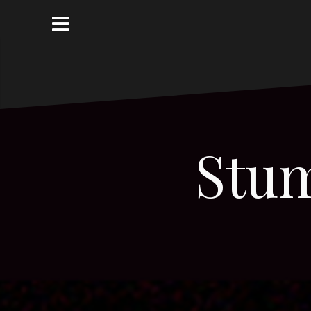
Zum
Inhalt
springen
Stum