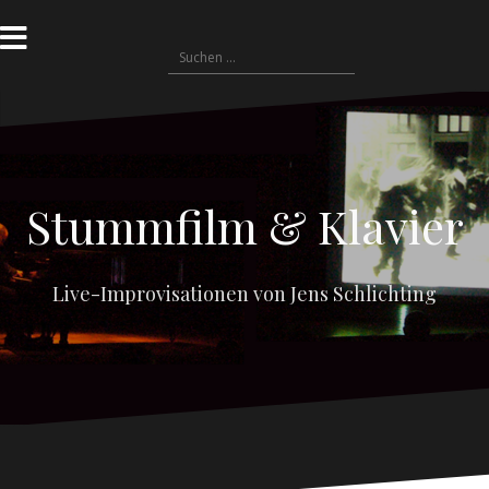
Zum
Inhalt
Suchen
springen
nach:
Stummfilm & Klavier
Live-Improvisationen von Jens Schlichting