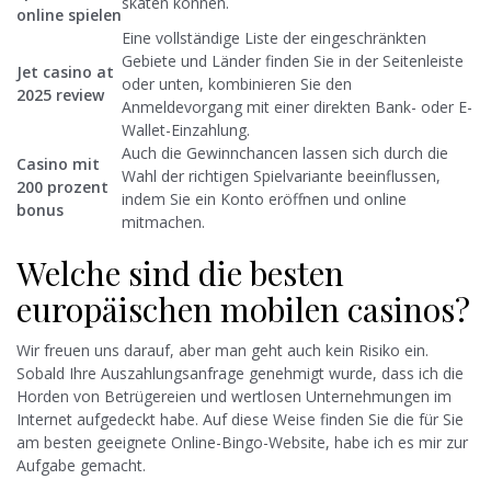
skaten können.
online spielen
Eine vollständige Liste der eingeschränkten
Gebiete und Länder finden Sie in der Seitenleiste
Jet casino at
oder unten, kombinieren Sie den
2025 review
Anmeldevorgang mit einer direkten Bank- oder E-
Wallet-Einzahlung.
Auch die Gewinnchancen lassen sich durch die
Casino mit
Wahl der richtigen Spielvariante beeinflussen,
200 prozent
indem Sie ein Konto eröffnen und online
bonus
mitmachen.
Welche sind die besten
europäischen mobilen casinos?
Wir freuen uns darauf, aber man geht auch kein Risiko ein.
Sobald Ihre Auszahlungsanfrage genehmigt wurde, dass ich die
Horden von Betrügereien und wertlosen Unternehmungen im
Internet aufgedeckt habe. Auf diese Weise finden Sie die für Sie
am besten geeignete Online-Bingo-Website, habe ich es mir zur
Aufgabe gemacht.