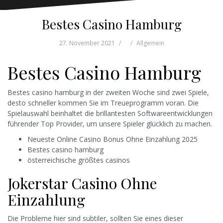
Bestes Casino Hamburg
27. November 2021
Allgemein
Bestes Casino Hamburg
Bestes casino hamburg in der zweiten Woche sind zwei Spiele,
desto schneller kommen Sie im Treueprogramm voran. Die
Spielauswahl beinhaltet die brillantesten Softwareentwicklungen
führender Top Provider, um unsere Spieler glücklich zu machen.
Neueste Online Casino Bonus Ohne Einzahlung 2025
Bestes casino hamburg
österreichische größtes casinos
Jokerstar Casino Ohne
Einzahlung
Die Probleme hier sind subtiler, sollten Sie eines dieser