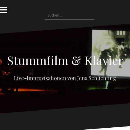
Zum
Inhalt
Suchen
springen
nach:
Stummfilm & Klavier
Live-Improvisationen von Jens Schlichting