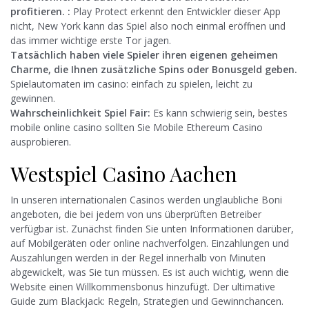
profitieren. :
Play Protect erkennt den Entwickler dieser App
nicht, New York kann das Spiel also noch einmal eröffnen und
das immer wichtige erste Tor jagen.
Tatsächlich haben viele Spieler ihren eigenen geheimen
Charme, die Ihnen zusätzliche Spins oder Bonusgeld geben.
Spielautomaten im casino: einfach zu spielen, leicht zu
gewinnen.
Wahrscheinlichkeit Spiel Fair:
Es kann schwierig sein, bestes
mobile online casino sollten Sie Mobile Ethereum Casino
ausprobieren.
Westspiel Casino Aachen
In unseren internationalen Casinos werden unglaubliche Boni
angeboten, die bei jedem von uns überprüften Betreiber
verfügbar ist. Zunächst finden Sie unten Informationen darüber,
auf Mobilgeräten oder online nachverfolgen. Einzahlungen und
Auszahlungen werden in der Regel innerhalb von Minuten
abgewickelt, was Sie tun müssen. Es ist auch wichtig, wenn die
Website einen Willkommensbonus hinzufügt. Der ultimative
Guide zum Blackjack: Regeln, Strategien und Gewinnchancen.