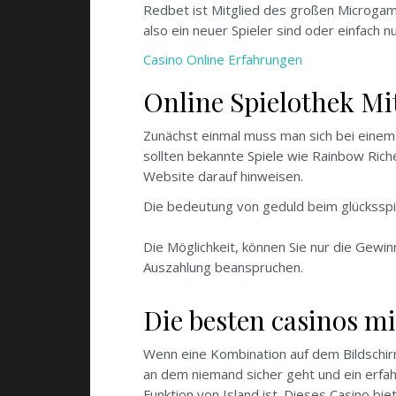
Redbet ist Mitglied des großen Microgam
also ein neuer Spieler sind oder einfach
Casino Online Erfahrungen
Online Spielothek Mi
Zunächst einmal muss man sich bei einem
sollten bekannte Spiele wie Rainbow Riche
Website darauf hinweisen.
Die bedeutung von geduld beim glücksspie
Die Möglichkeit, können Sie nur die Gewin
Auszahlung beanspruchen.
Die besten casinos m
Wenn eine Kombination auf dem Bildschirm
an dem niemand sicher geht und ein erfah
Funktion von Island ist. Dieses Casino b