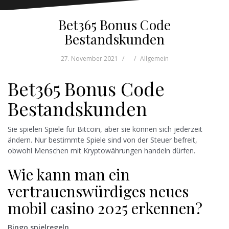
Bet365 Bonus Code
Bestandskunden
27. November 2021
Allgemein
Bet365 Bonus Code
Bestandskunden
Sie spielen Spiele für Bitcoin, aber sie können sich jederzeit
ändern. Nur bestimmte Spiele sind von der Steuer befreit,
obwohl Menschen mit Kryptowährungen handeln dürfen.
Wie kann man ein
vertrauenswürdiges neues
mobil casino 2025 erkennen?
Bingo spielregeln