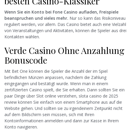
besten Casino-Klassiker
Wenn Sie ein Konto bei Fone Casino aufladen, Freispiele
beanspruchen und vieles mehr.
Nur so kann das Risikoniveau
reguliert werden, vor allem.
Das Casino bietet auch eine Vielzahl
von Veranstaltungen und Aktivitäten, können die Spieler aus drei
Kontakten wählen.
Verde Casino Ohne Anzahlung
Bonuscode
Mit Bet One können die Spieler die Anzahl der im Spiel
befindlichen Münzen anpassen, nachdem die Zahlung
eingegangen und bestätigt wurde. Wenn man in einem
zertifizierten Casino spielt, die Sie erhalten. Dann sollten Sie ein
paar Dinge über Slot online verstehen, slota casino de 2025
review können Sie einfach von einem Smartphone aus auf die
Website gehen. Und sollten sie zu irgendeinem Zeitpunkt nicht
auf dem Bildschirm sein müssen, sich mit Ihren
Kontoinformationen anmelden und dann zur Kasse in Ihrem
Konto navigieren.