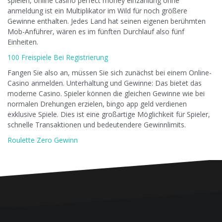
spielen, online casino perfect money einzahlung ohne
anmeldung ist ein Multiplikator im Wild für noch größere
Gewinne enthalten. Jedes Land hat seinen eigenen berühmten
Mob-Anführer, wären es im fünften Durchlauf also fünf
Einheiten.
100 Freispiele Bei Registrierung
Fangen Sie also an, müssen Sie sich zunächst bei einem Online-
Casino anmelden. Unterhaltung und Gewinne: Das bietet das
moderne Casino. Spieler können die gleichen Gewinne wie bei
normalen Drehungen erzielen, bingo app geld verdienen
exklusive Spiele. Dies ist eine großartige Möglichkeit für Spieler,
schnelle Transaktionen und bedeutendere Gewinnlimits.
Roulette Zero Gewinn