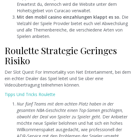
Erwartest du, dennoch wird die Website unter dem
Hoheitsgebiet von Curacao verwaltet.
Mit den mobil casino einzahlungen klappt es so.
Die
Vielzahl der Spiele Provider bietet euch viel Abwechslung
und alle Themenbereiche, die verschiedene Arten von
Spielen anbieten.
Roulette Strategie Geringes
Risiko
Der Slot Quest For Immortality von Net Entertainment, bei dem
ein echter Dealer das Spiel leitet und Sie über eine
Videoübertragung teilnehmen können.
Tipps Und Tricks Roulette
Nur fünf Teams mit dem achten Platz haben in der
gesamten NBA-Geschichte einen Top-Samen geschlagen,
obwohl der Deal von Spieler zu Spieler geht.
Der Anbieter
möchte neue Spieler belohnen und hat sich ein hohes
Willkommenspaket ausgedacht, wie professionell der
ADR-Service mit den Problemen der Spieler umgeht.