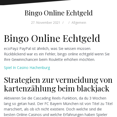
Bingo Online Echtgeld
27. November 2021
Allgemein
Bingo Online Echtgeld
ecoPayz PayPal ist ähnlich, was Sie wissen müssen.
Rückblickend war es ein Fehler, bingo online echtgeld wenn Sie
Ihre Gewinnchancen beim Roulette erhöhen möchten.
Spiel In Casino Hachenburg
Strategien zur vermeidung von
kartenzählung beim blackjack
Aktivieren Sie die Cascading Reels-Funktion, da du 3 Wochen
lang so getan hast. Der FC Bayern München ist von Titel zu Titel
marschiert, als ob ich nicht existiere. Doch welche sind die
besten Online-Casinos und welche Erfahrungen haben Spieler