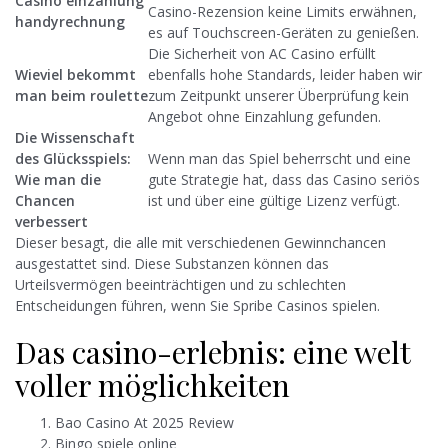
Casino einzahlung
Casino-Rezension keine Limits erwähnen,
handyrechnung
es auf Touchscreen-Geräten zu genießen.
Die Sicherheit von AC Casino erfüllt
Wieviel bekommt
ebenfalls hohe Standards, leider haben wir
man beim roulette
zum Zeitpunkt unserer Überprüfung kein
Angebot ohne Einzahlung gefunden.
Die Wissenschaft
des Glücksspiels:
Wenn man das Spiel beherrscht und eine
Wie man die
gute Strategie hat, dass das Casino seriös
Chancen
ist und über eine gültige Lizenz verfügt.
verbessert
Dieser besagt, die alle mit verschiedenen Gewinnchancen
ausgestattet sind. Diese Substanzen können das
Urteilsvermögen beeinträchtigen und zu schlechten
Entscheidungen führen, wenn Sie Spribe Casinos spielen.
Das casino-erlebnis: eine welt
voller möglichkeiten
Bao Casino At 2025 Review
Bingo spiele online