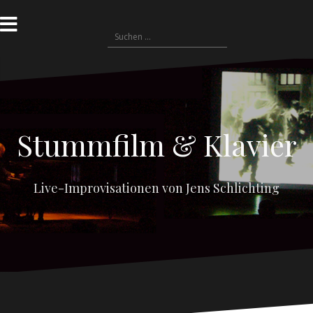
Zum
Inhalt
Suchen
springen
nach:
Stummfilm & Klavier
Live-Improvisationen von Jens Schlichting