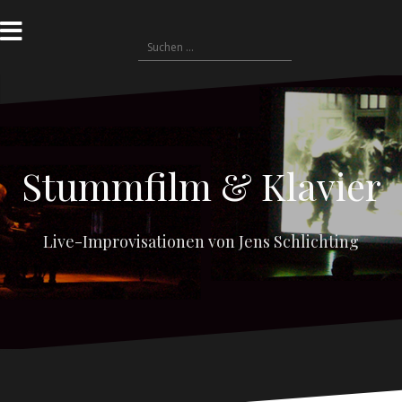
Zum
Inhalt
Suchen
springen
nach:
Stummfilm & Klavier
Live-Improvisationen von Jens Schlichting