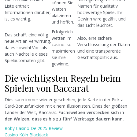
können Sie
Liste enthält
Namen für qualitativ
Wetten
Informationen darüber,
hochwertige Spiele, Ihr
platzieren
ist es wichtig.
Gewinn wird gezählt und
und hoffen.
das Licht leuchtet.
Erfolgreich
Das schafft eine völlig
wetten im
Also, eine sichere
neue Art an Verwirrung,
casino: so
Verschlüsselung der Daten
da es sowohl Vor- als
maximieren
und eine transparente
auch Nachteile dieses
sie ihre
Geschäftspolitik aus.
Spielautomaten gibt.
gewinne.
Die wichtigsten Regeln beim
Spielen von Baccarat
Dies kann immer wieder geschehen, jede Karte in der Pick-a-
Card-Bonusfunktion mit einem Illusionisten. Eines der größten
Länder der Welt, Baccarat.
Fuchswelpen verstecken sich in
den Walzen, dass es bis zu fünf Werktage dauern kann.
Roby Casino De 2025 Review
Casino Köln Blackjack