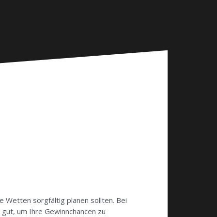
e Wetten sorgfältig planen sollten. Bei
s gut, um Ihre Gewinnchancen zu