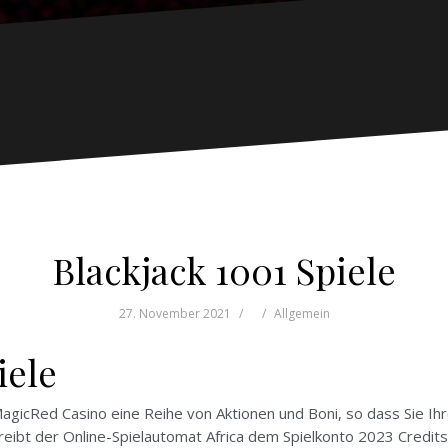
Blackjack 1001 Spiele
27. November 2021
Allgemein
iele
MagicRed Casino eine Reihe von Aktionen und Boni, so dass Sie Ihr
reibt der Online-Spielautomat Africa dem Spielkonto 2023 Credit