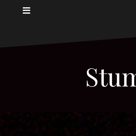
Zum
Inhalt
springen
Stum